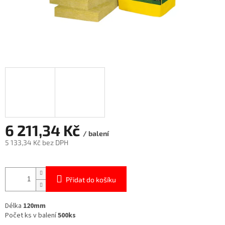
6 211,34 Kč
/ balení
5 133,34 Kč bez DPH
Měrná
cena:
Přidat do košíku
Délka
120mm
Počet ks v balení
500ks