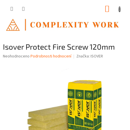
Přejít
NÁKUP
na
obsah
KOŠÍK
Isover Protect Fire Screw 120mm
Průměrné
Neohodnoceno
Podrobnosti hodnocení
Značka:
ISOVER
hodnocení
produktu
je
0,0
z
5
hvězdiček.