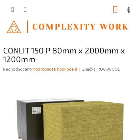
Přejít
NÁKUP
na
obsah
KOŠÍK
CONLIT 150 P 80mm x 2000mm x
1200mm
Průměrné
Neohodnoceno
Podrobnosti hodnocení
Značka:
ROCKWOOL
hodnocení
produktu
je
0,0
z
5
hvězdiček.