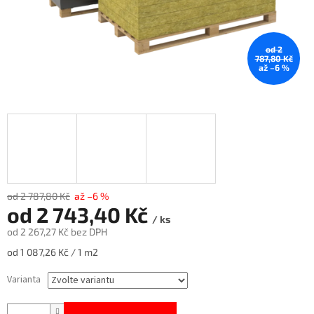
od 2
787,80 Kč
až –6 %
od 2 787,80 Kč
až –6 %
od
2 743,40 Kč
/ ks
od
2 267,27 Kč
bez DPH
Měrná
od 1 087,26 Kč / 1 m2
cena:
Varianta