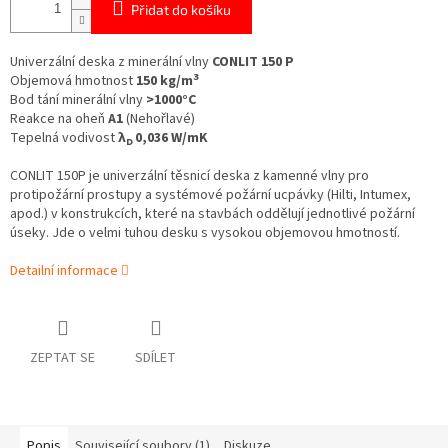
Přidat do košíku
Univerzální deska z minerální vlny
CONLIT 150 P
3
Objemová hmotnost
150 kg/m
Bod tání minerální vlny
>1000°C
Reakce na oheň
A1
(Nehořlavé)
Tepelná vodivost
λ
0,036 W/mK
D
CONLIT 150P
je univerzální těsnicí deska z kamenné vlny pro
protipožární prostupy a systémové požární ucpávky (Hilti, Intumex,
apod.) v konstrukcích, které na stavbách oddělují jednotlivé požární
úseky.
Jde o velmi tuhou desku s vysokou objemovou hmotností.
Detailní informace
ZEPTAT SE
SDÍLET
Popis
Související soubory (1)
Diskuze