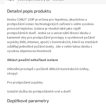
Detailní popis produktu
Deska CONLIT 150P je určena pro tepelnou, akustickou a
protipožární izolaci technologických zařízení s velmi vysokou
provozní teplotou. Izolace je vhodná také jako výplň
protipožárních dveří. Jedná se o univerzální těsnicí desku z
kamenné vlny pro protipožární prostupy a systémové požární
ucpávky (Hilti, Intumex, apod.) v konstrukcích, které na stavbách
oddělují jednotlivé požární úseky.
Jde o velmi tuhou desku s
vysokou objemovou hmotností.
Oblast použití nehořlavé izolace
Utěsnění prostupů v požárně dělicích konstrukcích (stěny,
stropy)
Pro protipožární ucpávky
Izolační vložka do protipožárních vrat a dveří
Doplňkové parametry