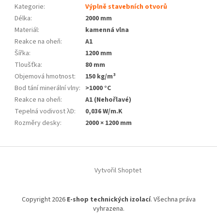
Kategorie
:
Výplně stavebních otvorů
Délka
:
2000 mm
Materiál
:
kamenná vlna
Reakce na oheň
:
A1
Šířka
:
1200 mm
Tloušťka
:
80 mm
Objemová hmotnost
:
150 kg/m³
Bod tání minerální vlny
:
>1000 °C
Reakce na oheň
:
A1 (Nehořlavé)
Tepelná vodivost λD
:
0,036 W/m.K
Rozměry desky
:
2000 × 1200 mm
Z
á
Vytvořil Shoptet
p
a
t
Copyright 2026
E-shop technických izolací
. Všechna práva
í
vyhrazena.