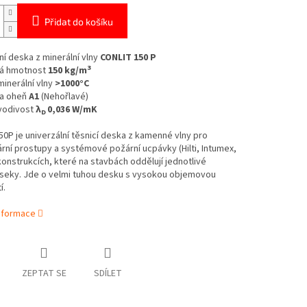
Přidat do košíku
ní deska z minerální vlny
CONLIT 150 P
3
á hmotnost
150 kg/m
minerální vlny
>1000°C
a oheň
A1
(Nehořlavé)
vodivost
λ
0,036 W/mK
D
150P
je univerzální těsnicí deska z kamenné vlny pro
rní prostupy a systémové požární ucpávky (Hilti, Intumex,
konstrukcích, které na stavbách oddělují jednotlivé
úseky.
Jde o velmi tuhou desku s vysokou objemovou
í.
informace
ZEPTAT SE
SDÍLET