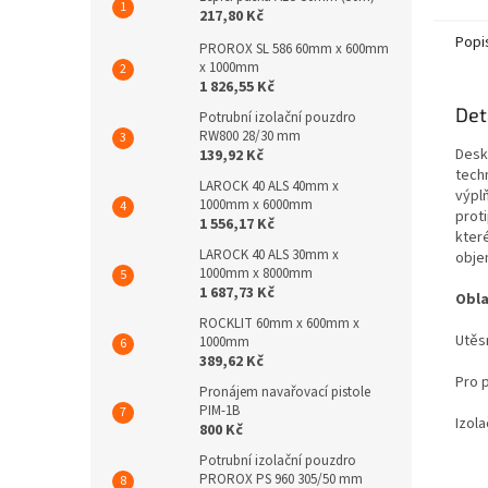
217,80 Kč
Popi
PROROX SL 586 60mm x 600mm
x 1000mm
1 826,55 Kč
Det
Potrubní izolační pouzdro
RW800 28/30 mm
Desk
139,92 Kč
tech
LAROCK 40 ALS 40mm x
výplň
1000mm x 6000mm
prot
1 556,17 Kč
kter
LAROCK 40 ALS 30mm x
obje
1000mm x 8000mm
1 687,73 Kč
Obla
ROCKLIT 60mm x 600mm x
Utěs
1000mm
389,62 Kč
Pro 
Pronájem navařovací pistole
PIM-1B
Izola
800 Kč
Potrubní izolační pouzdro
PROROX PS 960 305/50 mm