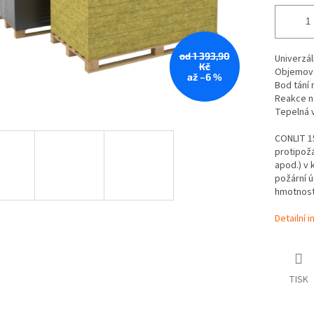
od 1 393,90
Univerzál
Kč
Objemov
až –6 %
Bod tání 
Reakce n
Tepelná 
CONLIT 
protipožá
apod.) v 
požární 
hmotnost
Detailní 
TISK