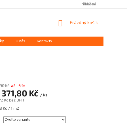
Přihlášení
NÁKUPNÍ
Prázdný košík
KOŠÍK
ky
O nás
Kontakty
m
,90 Kč
až –6 %
 371,80 Kč
/ ks
72 Kč
bez DPH
3 Kč / 1 m2