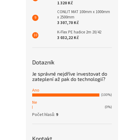
1 320 Kč
CONLIT MAT 100mm x 1000mm
x 2500mm
3 307,70 Kč
K-Flex PE hadice 2m 20/42
3 032,22 Kč
Dotazník
Je správné nejdříve investovat do
zateplení až pak do technologií?
Ano
(100%)
Ne
(0%)
Počet hlasů:
9
Kontakt