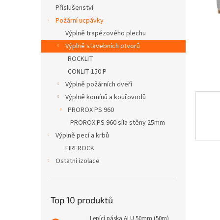
n
Příslušenství
e
Požární ucpávky
l
Výplně trapézového plechu
Výplně stavebních otvorů
ROCKLIT
CONLIT 150 P
Výplně požárních dveří
Výplně komínů a kouřovodů
PROROX PS 960
PROROX PS 960 síla stěny 25mm
Výplně pecí a krbů
FIREROCK
Ostatní izolace
Top 10 produktů
Lepící páska ALU 50mm (50m)