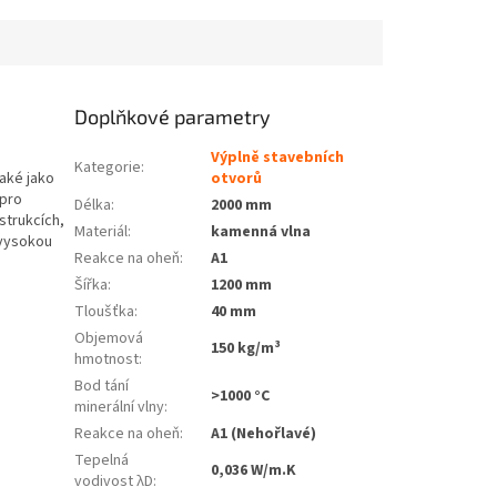
Doplňkové parametry
Výplně stavebních
Kategorie
:
také jako
otvorů
 pro
Délka
:
2000 mm
strukcích,
Materiál
:
kamenná vlna
 vysokou
Reakce na oheň
:
A1
Šířka
:
1200 mm
Tloušťka
:
40 mm
Objemová
150 kg/m³
hmotnost
:
Bod tání
>1000 °C
minerální vlny
:
Reakce na oheň
:
A1 (Nehořlavé)
Tepelná
0,036 W/m.K
vodivost λD
: