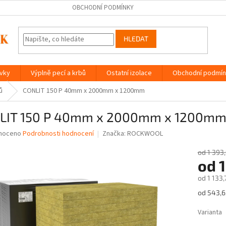
OBCHODNÍ PODMÍNKY
HLEDAT
ávky
Výplně pecí a krbů
Ostatní izolace
Obchodní podmín
ů
CONLIT 150 P 40mm x 2000mm x 1200mm
LIT 150 P 40mm x 2000mm x 1200m
né
noceno
Podrobnosti hodnocení
Značka:
ROCKWOOL
ní
u
od 1 393
od
1
od
1 133,
Měrná
od 543,6
ek.
cena:
Varianta