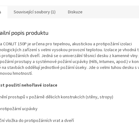
s
Související soubory (1)
Diskuze
ailní popis produktu
a CONLIT 150P je určena pro tepelnou, akustickou a protipožární izolaci
nologických zařízení s velmi vysokou provozní teplotou. Izolace je vhodná 
 protipožárních dveří. Jedná se o univerzální těsnicí desku z kamenné vlny
ipožární prostupy a systémové požární ucpávky (Hilti, Intumex, apod.) v kon
é na stavbách oddělují jednotlivé požární úseky.
Jde o velmi tuhou desku s
movou hmotností.
st použití nehořlavé izolace
nění prostupů v požárně dělicích konstrukcích (stěny, stropy)
protipožární ucpávky
ční vložka do protipožárních vrat a dveří