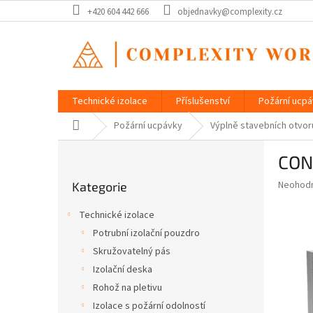
Přejít
+420 604 442 666
objednavky@complexity.cz
na
obsah
Technické izolace
Příslušenství
Požární ucp
Domů
Požární ucpávky
Výplně stavebních otvor
P
CON
o
Přeskočit
s
Průměr
Neohod
Kategorie
kategorie
t
hodnoce
r
produkt
Technické izolace
a
je
Potrubní izolační pouzdro
0,0
n
z
Skružovatelný pás
n
5
í
Izolační deska
hvězdič
p
Rohož na pletivu
a
Izolace s požární odolností